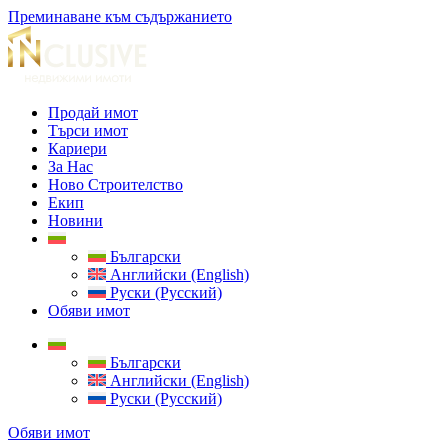
Преминаване към съдържанието
Продай имот
Търси имот
Кариери
За Нас
Ново Строителство
Екип
Новини
Български
Английски (English)
Руски (Русский)
Обяви имот
Български
Английски (English)
Руски (Русский)
Обяви имот