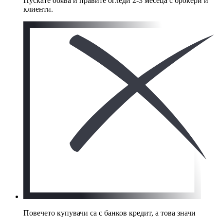
Пускате обява и правите огледи 2-3 месеца с брокери и
клиенти.
Повечето купувачи са с банков кредит, а това значи