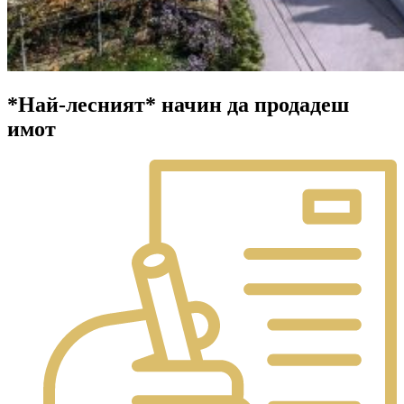
*Най-лесният* начин да продадеш
имот