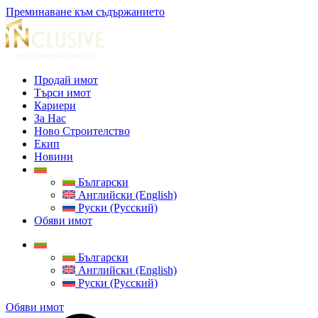
Преминаване към съдържанието
Продай имот
Търси имот
Кариери
За Нас
Ново Строителство
Екип
Новини
Български
Английски (English)
Руски (Русский)
Обяви имот
Български
Английски (English)
Руски (Русский)
Обяви имот