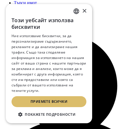
Търси имот
Кариери
×
За Нас
Ново Строителство
Този уебсайт използва
BULGARIAN
Екип
бисквитки
Новини
ENGLISH
Ние използваме бисквитки, за да
персонализираме съдържанието,
RUSSIAN
рекламите и да анализираме нашия
трафик. Също така споделяме
информация за използването на нашия
сайт от ваша страна с нашите партньори
за реклама и анализи, които може да я
комбинират с друга информация, която
сте им предоставили или която са
събрали от вашето използване на
техните услуги.
Прочетете още
ПРИЕМЕТЕ ВСИЧКИ
ПОКАЖЕТЕ ПОДРОБНОСТИ