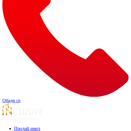
Обади се
Продай имот