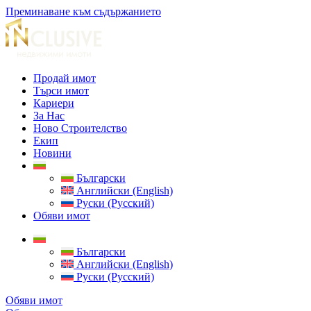
Преминаване към съдържанието
Продай имот
Търси имот
Кариери
За Нас
Ново Строителство
Екип
Новини
Български
Английски (English)
Руски (Русский)
Обяви имот
Български
Английски (English)
Руски (Русский)
Обяви имот