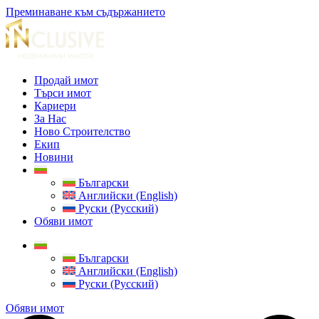
Преминаване към съдържанието
Продай имот
Търси имот
Кариери
За Нас
Ново Строителство
Екип
Новини
Български
Английски (English)
Руски (Русский)
Обяви имот
Български
Английски (English)
Руски (Русский)
Обяви имот