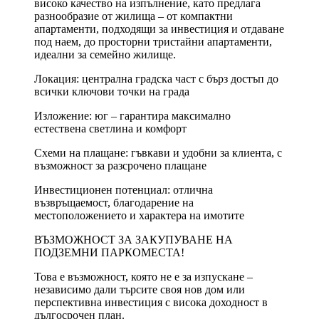
високо качество на изпълнение, като предлага
разнообразие от жилища – от компактни
апартаменти, подходящи за инвестиция и отдаване
под наем, до просторни тристайни апартаменти,
идеални за семейно жилище.
Локация: централна градска част с бърз достъп до
всички ключови точки на града
Изложение: юг – гарантира максимално
естествена светлина и комфорт
Схеми на плащане: гъвкави и удобни за клиента, с
възможност за разсрочено плащане
Инвестиционен потенциал: отлична
възвръщаемост, благодарение на
местоположението и характера на имотите
ВЪЗМОЖНОСТ ЗА ЗАКУПУВАНЕ НА
ПОДЗЕМНИ ПАРКОМЕСТА!
Това е възможност, която не е за изпускане –
независимо дали търсите своя нов дом или
перспективна инвестиция с висока доходност в
дългосрочен план.