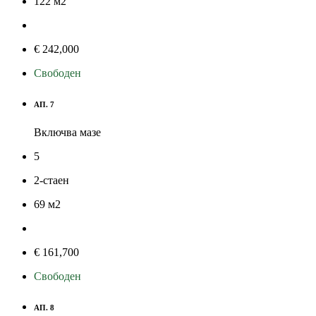
122
м
2
€ 242,000
Свободен
АП. 7
Включва мазе
5
2-стаен
69
м
2
€ 161,700
Свободен
АП. 8