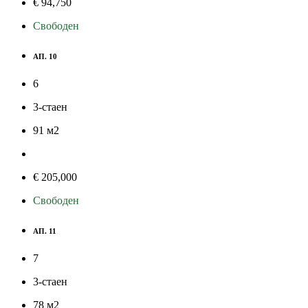
€ 94,750
Свободен
АП. 10
6
3-стаен
91
м
2
€ 205,000
Свободен
АП. 11
7
3-стаен
78
м
2