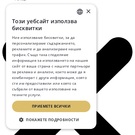
×
€ 169,950
Този уебсайт използва
BULGARIAN
бисквитки
Свободен
ENGLISH
Ние използваме бисквитки, за да
персонализираме съдържанието,
RUSSIAN
рекламите и да анализираме нашия
трафик. Също така споделяме
информация за използването на нашия
сайт от ваша страна с нашите партньори
за реклама и анализи, които може да я
комбинират с друга информация, която
сте им предоставили или която са
събрали от вашето използване на
техните услуги.
Прочетете още
ПРИЕМЕТЕ ВСИЧКИ
ПОКАЖЕТЕ ПОДРОБНОСТИ