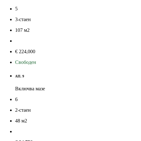
5
3-стаен
107
м
2
€ 224,000
Свободен
АП. 9
Включва мазе
6
2-стаен
48
м
2