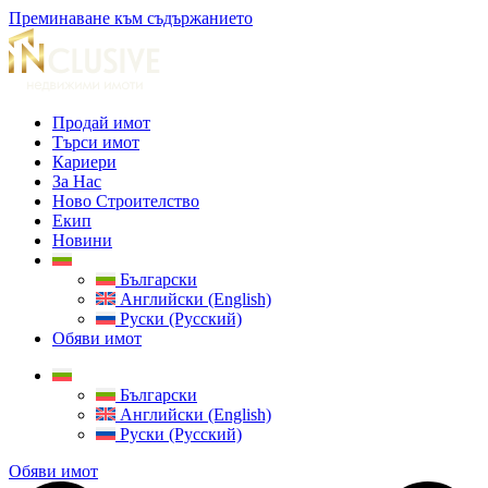
Преминаване към съдържанието
Продай имот
Търси имот
Кариери
За Нас
Ново Строителство
Екип
Новини
Български
Английски (English)
Руски (Русский)
Обяви имот
Български
Английски (English)
Руски (Русский)
Обяви имот