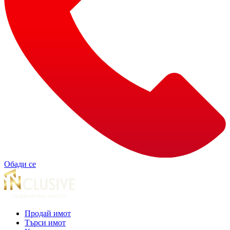
Обади се
Продай имот
Търси имот