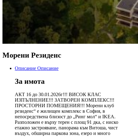
Морени Резиденс
Описание
Описание
За имота
АКТ 16 до 30.01.2026г!!! ВИСОК КЛАС
ИЗПЪЛНЕНИЕ!!! ЗАТВОРЕН КОМПЛЕКС!!!
ПРОСТОРНИ ПОМЕЩЕНИЯ!!! Морени клуб
резиденс“ е жилищен комплекс в София, в
непосредствена близост до „Ринг мол“ и IKEA.
Разположен е върху терен с площ 91 дка, с ниско
етажно застрояване, панорама към Витоша, чист
въздух, обширна паркова зона, езеро и много