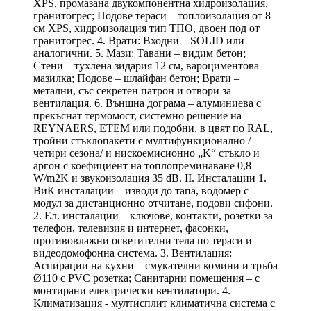
XPS, промазана двукомпонентна хидроизолация,
гранитогрес; Подове тераси – топлоизолация от 8
см XPS, хидроизолация тип ТПО, двоен под от
гранитогрес. 4. Врати: Входни – SOLID или
аналогични. 5. Мази: Тавани – видим бетон;
Стени – тухлена зидария 12 см, вароциментова
мазилка; Подове – шлайфан бетон; Врати –
метални, със секретен патрон и отвори за
вентилация. 6. Външна дограма – алуминиева с
прекъснат термомост, системно решение на
REYNAERS, ETEM или подобни, в цвят по RAL,
тройни стъклопакети с мултифункционално /
четири сезона/ и нискоемисионно „K“ стъкло и
аргон с коефициент на топлопреминаване 0,8
W/m2K и звукоизолация 35 dB. II. Инсталации 1.
ВиК инсталации – изводи до тапа, водомер с
модул за дистанционно отчитане, подови сифони.
2. Ел. инсталации – ключове, контакти, розетки за
телефон, телевизия и интернет, фасонки,
противовлажни осветителни тела по тераси и
видеодомофонна система. 3. Вентилация:
Аспирации на кухни – смукателни комини и тръба
Ø110 с РVС розетка; Санитарни помещения – с
монтирани електрически вентилатори. 4.
Климатизация - мултисплит климатична система с