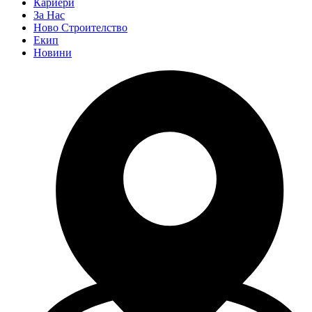
Кариери
За Нас
Ново Строителство
Екип
Новини