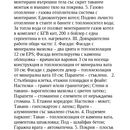
монтирани вътрешни тела със скрит таванен
монтаж и външно тяло на покрива. 5. Газово
отопление - газова отоплителна система с
монтирани: Едноконтурен котел; Подово лъчисто
отопление в стаите и баните с топлоносител вода;
За топла вода се ползват монтираните газов котел
в комплект с БГВ кит, 200 л бойлер с една
серпентина и ел. нагревател. III. Довършителни
работи общи части: 1. Фасади: Фасади с
минерална мазилка – два цвята и топлоизолация
12 см EPS; Фасада вентилируема с каменна
облицовка – врачански варовик 3 см на носеща
конструкция и топлоизолация от минерална вата
10 см; Фасади с дървесен декор – топлоизолация
от минерална вата 10 см; Парапети – стъклени. 2.
Стълбищна клетка, етажни площадки и фоайе:
Настилки – гранит и/или гранитогрес; Стени и
тавани– варогипсова мазилка с цветен латекс;
Парапети – стоманени с елементи от неръждаема
стомана. 3. Етажни коридори: Настилки - мокет;
Тавани - гипсокартон с латекс; Врати -
алуминиеви със закалено стъкло. 4. Подземен
паркинг: Таван – топлоизолация от каменна вата,
циментова шпакловка; Под – шлайфан бетон;
Гаражна врата – автоматична. 5. Покрив – плосък