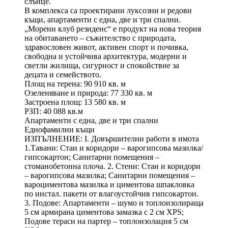
слънце.
В комплекса са проектирани луксозни и редови
къщи, апартаменти с една, две и три спални.
„Морени клуб резиденс“ е продукт на нова теория
на обитаването – съжителство с природата,
здравословен живот, активен спорт и почивка,
свободна и устойчива архитектура, модерни и
светли жилища, сигурност и спокойствие за
децата и семейството.
Площ на терена: 90 910 кв. м
Озеленяване и природа: 77 330 кв. м
Застроена площ: 13 580 кв. м
РЗП: 40 088 кв.м
Апартаменти с една, две и три спални
Еднофамилни къщи
ИЗПЪЛНЕНИЕ: I. Довършителни работи в имота
1.Тавани: Стаи и коридори – варогипсова мазилка/
гипсокартон; Санитарни помещения –
стоманобетонна плоча. 2. Стени: Стаи и коридори
– варогипсова мазилка; Санитарни помещения –
вароциментова мазилка и циментова шпакловка
по инстал. пакети от влагоустойчив гипсокартон.
3. Подове: Апартаменти – шумо и топлоизолираща
5 см армирана циментова замазка с 2 см XPS;
Подове тераси на партер – топлоизолация 5 см