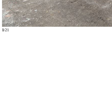
1
/21