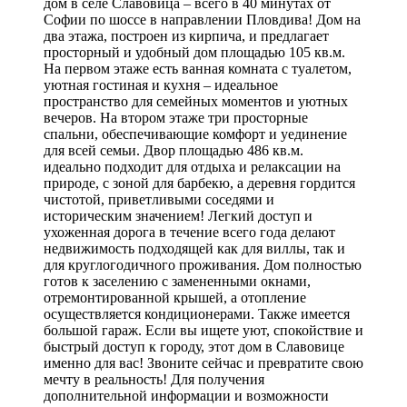
дом в селе Славовица – всего в 40 минутах от
Софии по шоссе в направлении Пловдива! Дом на
два этажа, построен из кирпича, и предлагает
просторный и удобный дом площадью 105 кв.м.
На первом этаже есть ванная комната с туалетом,
уютная гостиная и кухня – идеальное
пространство для семейных моментов и уютных
вечеров. На втором этаже три просторные
спальни, обеспечивающие комфорт и уединение
для всей семьи. Двор площадью 486 кв.м.
идеально подходит для отдыха и релаксации на
природе, с зоной для барбекю, а деревня гордится
чистотой, приветливыми соседями и
историческим значением! Легкий доступ и
ухоженная дорога в течение всего года делают
недвижимость подходящей как для виллы, так и
для круглогодичного проживания. Дом полностью
готов к заселению с замененными окнами,
отремонтированной крышей, а отопление
осуществляется кондиционерами. Также имеется
большой гараж. Если вы ищете уют, спокойствие и
быстрый доступ к городу, этот дом в Славовице
именно для вас! Звоните сейчас и превратите свою
мечту в реальность! Для получения
дополнительной информации и возможности